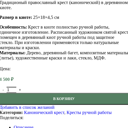
Традиционый православный крест (канонический) в деревянном
киоте.
Размер в киоте:
25×18×4,5 см
Особенность:
Крест в киоте полностью ручной работы,
единичное изготовление. Расписанный художником святой крес
помещен в деревянный киот ручной работы под защитное
стекло. При изготовлении применяются только натуральные
материалы и краски.
Материалы:
Дерево, деревянный багет, композитные материал
(литье), художественные краски и лаки, стекло, МДФ.
Цена:
4 500
₽
Количество товара Крест настенный канонический в киоте 25 на
В КОРЗИНУ
Добавить в список желаний
Категории:
Канонический крест
,
Кресты ручной работы
Поделиться:
Описание