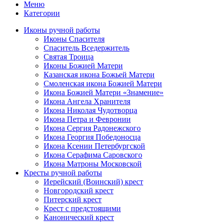
Меню
Категории
Иконы ручной работы
Иконы Спасителя
Спаситель Вседержитель
Святая Троица
Иконы Божией Матери
Казанская икона Божьей Матери
Смоленская икона Божией Матери
Икона Божией Матери «Знамение»
Икона Ангела Хранителя
Икона Николая Чудотворца
Икона Петра и Февронии
Икона Сергия Радонежского
Икона Георгия Победоносца
Икона Ксении Петербургской
Икона Серафима Саровского
Икона Матроны Московской
Кресты ручной работы
Иерейский (Воинский) крест
Новгородский крест
Питерский крест
Крест с предстоящими
Канонический крест