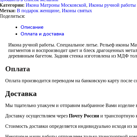
Категории:
Икона Матроны Московской
,
Иконы ручной работы
Метки:
В подарок женщине
,
Иконы святых
Поделиться:
Описание
Оплата и доставка
Икона ручной работы. Специальное литье. Рельеф иконы М
пигментов и воспроизводит цвет и блеск драгоценных метал
деревянным багетом. Задняя стенка изготовлена из МДФ тол
Оплата
Оплата производится переводом на банковскую карту после со
Доставка
Мы тщательно упакуем и отправим выбранное Вами изделие 
Доставку осуществляем через
Почту России
и транспортную
Стоимость доставки определяется индивидуально исходя из за
Некоторые наши работы отправляем только транспортной ком