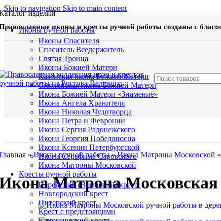
Skip to navigation
Skip to main content
Каталог изделий
Православные иконы и кресты ручной работы созданы с благо
Иконы ручной работы
Иконы Спасителя
Спаситель Вседержитель
Святая Троица
Иконы Божией Матери
Казанская икона Божьей Матери
Смоленская икона Божией Матери
Икона Божией Матери «Знамение»
Икона Ангела Хранителя
Икона Николая Чудотворца
Икона Петра и Февронии
Икона Сергия Радонежского
Икона Георгия Победоносца
Икона Ксении Петербургской
Главная
»
Иконы ручной работы
»
Икона Матроны Московской
Икона Серафима Саровского
Икона Матроны Московской
Кресты ручной работы
Икона Матрона Московская р
Иерейский (Воинский) крест
Новгородский крест
Питерский крест
Крест с предстоящими
Канонический крест