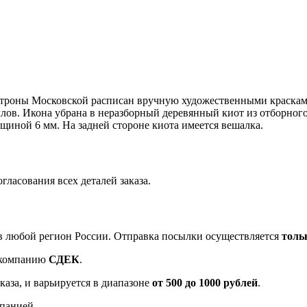
атроны Московской расписан вручную художественными красками
лов. Икона убрана в неразборный деревянный киот из отборног
щиной 6 мм. На задней стороне киота имеется вешалка.
гласования всех деталей заказа.
в любой регион России. Отправка посылки осуществляется
толь
 компанию
СДЕК
.
каза, и варьируется в диапазоне
от 500 до 1000 рублей
.
панией.