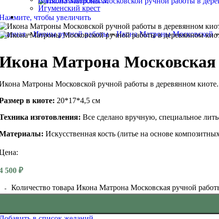
Игуменский крест
Нажмите, чтобы увеличить
Главная
»
Иконы ручной работы
»
Икона Матроны Московской
Икона Матрона Московская р
Икона Матроны Московской ручной работы в деревянном киоте. 
Размер в киоте:
20*17*4,5 см
Техника изготовления:
Все сделано вручную, специальное литье
Материалы:
Искусственная кость (литье на основе композитных
Цена:
4 500
₽
Количество товара Икона Матрона Московская ручной работы 
Добавить в список желаний