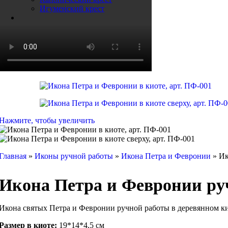
Игуменский крест
Нажмите, чтобы увеличить
Главная
»
Иконы ручной работы
»
Икона Петра и Февронии
»
Ик
Икона Петра и Февронии руч
Икона святых Петра и Февронии ручной работы в деревянном ки
Размер в киоте:
19*14*4,5 см