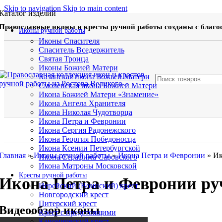
Skip to navigation
Skip to main content
Каталог изделий
Православные иконы и кресты ручной работы созданы с благо
Иконы ручной работы
Иконы Спасителя
Спаситель Вседержитель
Святая Троица
Иконы Божией Матери
Казанская икона Божьей Матери
Смоленская икона Божией Матери
Икона Божией Матери «Знамение»
Икона Ангела Хранителя
Икона Николая Чудотворца
Икона Петра и Февронии
Икона Сергия Радонежского
Икона Георгия Победоносца
Икона Ксении Петербургской
Главная
»
Иконы ручной работы
»
Икона Петра и Февронии
»
Ик
Икона Серафима Саровского
Икона Матроны Московской
Кресты ручной работы
Икона Петра и Февронии руч
Иерейский (Воинский) крест
Новгородский крест
Питерский крест
Видеообзор иконы
Крест с предстоящими
Канонический крест