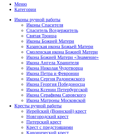
Меню
Категории
Иконы ручной работы
Иконы Спасителя
Спаситель Вседержитель
Святая Троица
Иконы Божией Матери
Казанская икона Божьей Матери
Смоленская икона Божией Матери
Икона Божией Матери «Знамение»
Икона Ангела Хранителя
Икона Николая Чудотворца
Икона Петра и Февронии
Икона Сергия Радонежского
Икона Георгия Победоносца
Икона Ксении Петербургской
Икона Серафима Саровского
Икона Матроны Московской
Кресты ручной работы
Иерейский (Воинский) крест
Новгородский крест
Питерский крест
Крест с предстоящими
Канонический крест