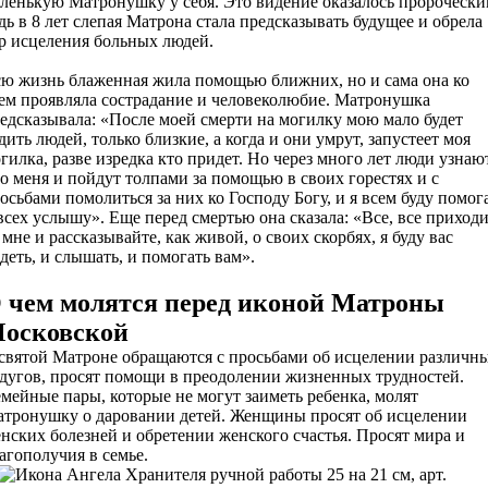
ленькую Матронушку у себя. Это видение оказалось пророчески
дь в 8 лет слепая Матрона стала предсказывать будущее и обрела
р исцеления больных людей.
ю жизнь блаженная жила помощью ближних, но и сама она ко
ем проявляла сострадание и человеколюбие. Матронушка
едсказывала: «После моей смерти на могилку мою мало будет
дить людей, только близкие, а когда и они умрут, запустеет моя
гилка, разве изредка кто придет. Но через много лет люди узнаю
о меня и пойдут толпами за помощью в своих горестях и с
осьбами помолиться за них ко Господу Богу, и я всем буду помог
всех услышу». Еще перед смертью она сказала: «Все, все приход
 мне и рассказывайте, как живой, о своих скорбях, я буду вас
деть, и слышать, и помогать вам».
 чем молятся перед иконой Матроны
осковской
святой Матроне обращаются с просьбами об исцелении различн
дугов, просят помощи в преодолении жизненных трудностей.
мейные пары, которые не могут заиметь ребенка, молят
тронушку о даровании детей. Женщины просят об исцелении
нских болезней и обретении женского счастья. Просят мира и
агополучия в семье.