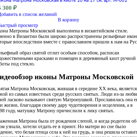
Икона Матрона Московская в киоте 20 на 17 см, арт. М-002
5 300
₽
Добавить в список желаний
В корзину
Быстрый просмотр
она Матроны Московской выполнена в византийском стиле.
енно в Византии были широко распространены рельефные икон
торые впоследствии вместе с православием пришли к нам на Рус
льефный образ святой отлит особым способом, расписан
дожественными красками и помещен в деревянный киот ручной
боты под стекло.
идеообзор иконы Матроны Московской
ятая Матрона Московская, жившая в середине XX века, является
ной из самых известных среди русских святых. Люди из-за любв
ней ласково называют святую Матронушкой. Прославилась она 
и жизни, благодаря своему дару чудотворения и исцеления, а в
98 году, матушку Матрону причислили к лику святых.
аженная Матрона была от рождения слепой, и когда родители об
ом узнали, хотели отдать ее в приют. Но матери во сне было
дение, что белая птица села к ней на грудь, и она решила остави