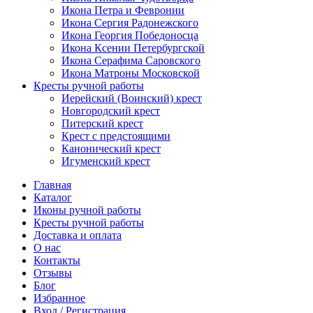
Икона Петра и Февронии
Икона Сергия Радонежского
Икона Георгия Победоносца
Икона Ксении Петербургской
Икона Серафима Саровского
Икона Матроны Московской
Кресты ручной работы
Иерейский (Воинский) крест
Новгородский крест
Питерский крест
Крест с предстоящими
Канонический крест
Игуменский крест
Главная
Каталог
Иконы ручной работы
Кресты ручной работы
Доставка и оплата
О нас
Контакты
Отзывы
Блог
Избранное
Вход / Регистрация