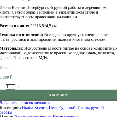
Икона Ксении Петербургской ручной работы в деревянном
киоте. Святой образ выполнен в византийском стиле и
соответствует всем православным канонам.
Размер в киоте:
22*18,5*4,5 см
Техника изготовления:
Все сделано вручную, специальное
литье, роспись и эмалирование, икона в киоте под стеклом.
Материалы:
Искусственная кость (литье на основе композитны
материалов), художественные краски, холодная эмаль, позолота,
дерево, багет, стекло, МДФ.
Цена:
8 000
₽
Количество товара Икона Ксении Петербургской ручной работы 22
В КОРЗИНУ
Добавить в список желаний
Категории:
Икона Ксении Петербургской
,
Иконы ручной
работы
Метки:
В подарок женщине
,
Иконы святых