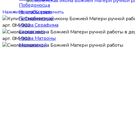
Победоносца
Икона Ксении
Нажмите, чтобы увеличить
Петербургской
Икона Серафима
Саровского
Икона Матроны
Московской