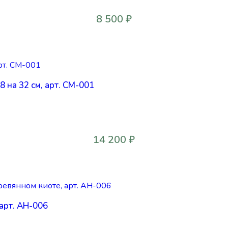
8 500
₽
 на 32 см, арт. СМ-001
14 200
₽
арт. АН-006