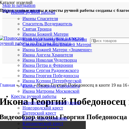
Каталог изделий
Skip to navigation
Православные иконы и кресты ручной работы созданы с благо
Skip to main content
Иконы ручной работы
Иконы Спасителя
Спаситель Вседержитель
Святая Троица
Иконы Божией Матери
Казанская икона Божьей Матери
Смоленская икона Божией Матери
Икона Божией Матери «Знамение»
Икона Ангела Хранителя
Икона Николая Чудотворца
Икона Петра и Февронии
Икона Сергия Радонежского
Икона Георгия Победоносца
Икона Ксении Петербургской
Главная
»
Архив
»
Икона Георгий Победоносец в киоте 19 на 16 
Икона Серафима Саровского
Икона Матроны Московской
Кресты ручной работы
Икона Георгий Победоносец в
Иерейский (Воинский) крест
Новгородский крест
Питерский крест
Видеообзор иконы Георгия Победоносца
Крест с предстоящими
Канонический крест
Игуменский крест