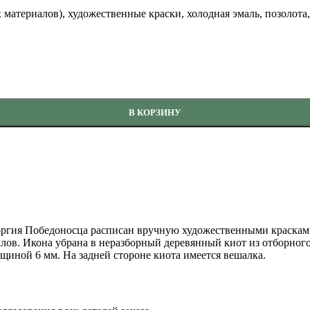
 материалов), художественные краски, холодная эмаль, позолота,
см, арт. ГП-001
В КОРЗИНУ
оргия Победоносца расписан вручную художественными краскам
лов. Икона убрана в неразборный деревянный киот из отборног
щиной 6 мм. На задней стороне киота имеется вешалка.