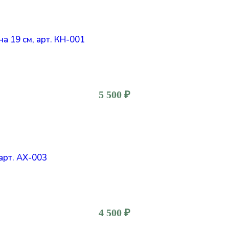
а 19 см, арт. КН-001
5 500
₽
арт. АХ-003
4 500
₽