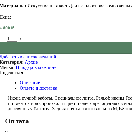
Материалы:
Искусственная кость (литье на основе композитных
Цена:
4 800
₽
Количество товара Икона Георгий Победоносец в киоте 19 на 16 
Добавить в список желаний
Категория:
Архив
Метка:
В подарок мужчине
Поделиться:
Описание
Оплата и доставка
Икона ручной работы. Специальное литье. Рельеф иконы Ге
пигментов и воспроизводит цвет и блеск драгоценных метал
деревянным багетом. Задняя стенка изготовлена из МДФ тол
Оплата