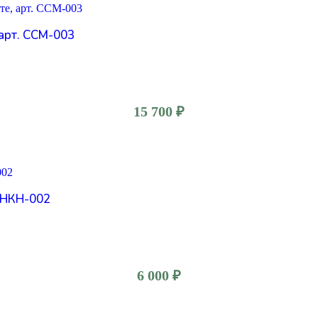
 арт. ССМ-003
15 700
₽
. НКН-002
6 000
₽