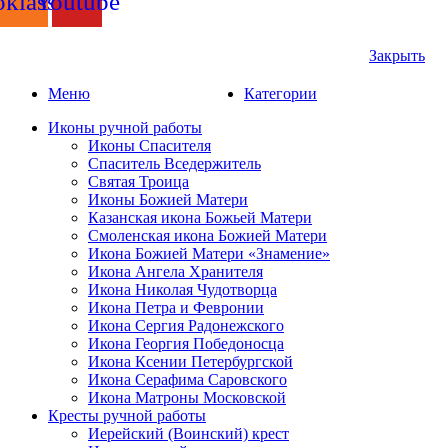
klassniki
Youtube
Закрыть
Меню
Категории
Иконы ручной работы
Иконы Спасителя
Спаситель Вседержитель
Святая Троица
Иконы Божией Матери
Казанская икона Божьей Матери
Смоленская икона Божией Матери
Икона Божией Матери «Знамение»
Икона Ангела Хранителя
Икона Николая Чудотворца
Икона Петра и Февронии
Икона Сергия Радонежского
Икона Георгия Победоносца
Икона Ксении Петербургской
Икона Серафима Саровского
Икона Матроны Московской
Кресты ручной работы
Иерейский (Воинский) крест