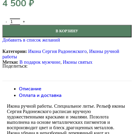
4 500
₽
Количество товара Икона Сергия Радонежского ручной работы 25
В КОРЗИНУ
Добавить в список желаний
Категории:
Икона Сергия Радонежского
,
Иконы ручной
работы
Метки:
В подарок мужчине
,
Иконы святых
Поделиться:
Описание
Оплата и доставка
Икона ручной работы. Специальное литье. Рельеф иконы
Сергия Радонежского расписан вручную
художественными красками и эмалями. Позолота
выполнена на основе металлических пигментов и
воспроизводит цвет и блеск драгоценных металлов.
Икона убрана в неразборный деревянный киот из