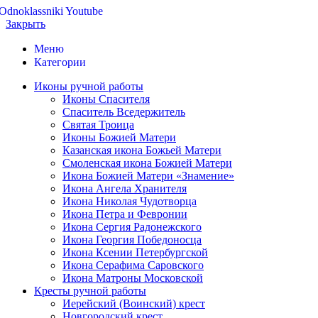
Odnoklassniki
Youtube
Закрыть
Меню
Категории
Иконы ручной работы
Иконы Спасителя
Спаситель Вседержитель
Святая Троица
Иконы Божией Матери
Казанская икона Божьей Матери
Смоленская икона Божией Матери
Икона Божией Матери «Знамение»
Икона Ангела Хранителя
Икона Николая Чудотворца
Икона Петра и Февронии
Икона Сергия Радонежского
Икона Георгия Победоносца
Икона Ксении Петербургской
Икона Серафима Саровского
Икона Матроны Московской
Кресты ручной работы
Иерейский (Воинский) крест
Новгородский крест