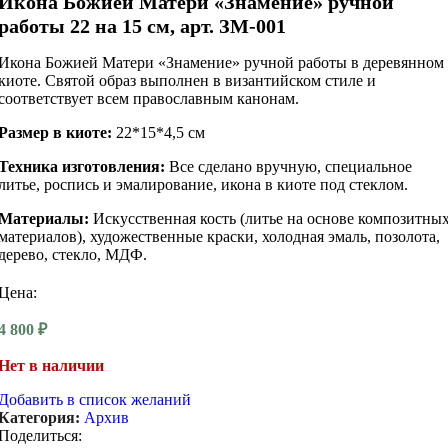
Икона Божией Матери «Знамение» ручной
работы 22 на 15 см, арт. ЗМ-001
Икона Божией Матери «Знамение» ручной работы в деревянном
киоте. Святой образ выполнен в византийском стиле и
соответствует всем православным канонам.
Размер в киоте:
22*15*4,5 см
Техника изготовления:
Все сделано вручную, специальное
литье, роспись и эмалирование, икона в киоте под стеклом.
Материалы:
Искусственная кость (литье на основе композитны
материалов), художественные краски, холодная эмаль, позолота,
дерево, стекло, МДФ.
Цена:
4 800
₽
Нет в наличии
Добавить в список желаний
Категория:
Архив
Поделиться: