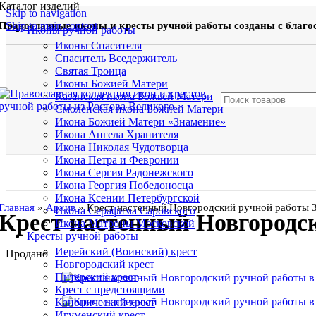
Каталог изделий
Skip to navigation
Православные иконы и кресты ручной работы созданы с благо
Skip to main content
Иконы ручной работы
Иконы Спасителя
Спаситель Вседержитель
Святая Троица
Иконы Божией Матери
Казанская икона Божьей Матери
Смоленская икона Божией Матери
Икона Божией Матери «Знамение»
Икона Ангела Хранителя
Икона Николая Чудотворца
Икона Петра и Февронии
Икона Сергия Радонежского
Икона Георгия Победоносца
Икона Ксении Петербургской
Главная
»
Архив
»
Крест настенный Новгородский ручной работы 33
Икона Серафима Саровского
Крест настенный Новгородск
Икона Матроны Московской
Кресты ручной работы
Иерейский (Воинский) крест
Продано
Новгородский крест
Питерский крест
Крест с предстоящими
Канонический крест
Игуменский крест