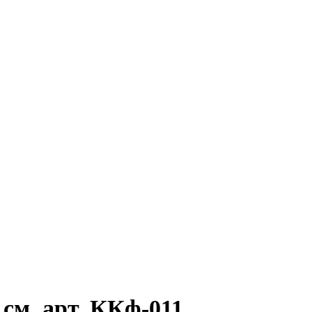
см, арт. ККф-011