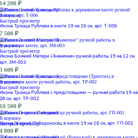
14 200
₽
Добавить в список желаний
В корзину
Быстрый просмотр
Икона Троица Рублева в киоте 19 на 16 см, арт. Т-006
7 500
₽
Добавить в список желаний
В корзину
Быстрый просмотр
Икона Божией Матери «Знамение» ручной работы 19 на 12 см,
арт. ЗМ-003
3 600
₽
Добавить в список желаний
В корзину
Быстрый просмотр
Икона Троица Рублева с предстоящими — ручная работа 19 на
28 см, арт. ТР-002
10 500
₽
Добавить в список желаний
В корзину
Икона Георгий Победоносец в киоте 19 на 16 см, арт. ГП-001
Быстрый просмотр
4 800
₽
Добавить в список желаний