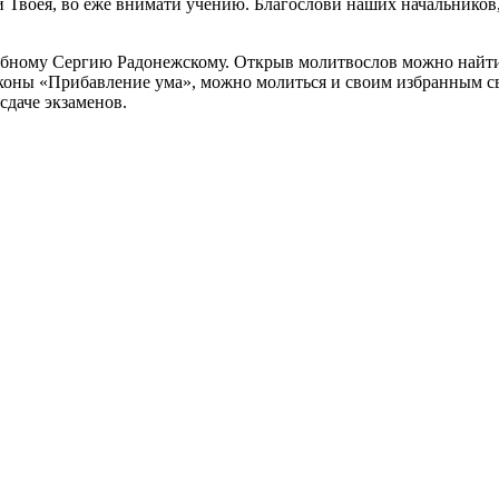
и Твоея, во еже внимати учению. Благослови наших начальников,
добному Сергию Радонежскому. Открыв молитвослов можно найти
коны «Прибавление ума», можно молиться и своим избранным свя
сдаче экзаменов.