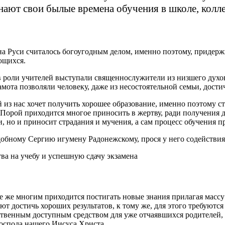
инают свои былые времена обучения в школе, кол
а Руси считалось богоугодным делом, именно поэтому, придержи
ющихся.
 роли учителей выступали священнослужители из низшего духове
ота позволяли человеку, даже из несостоятельной семьи, дости
 из нас хочет получить хорошее образование, именно поэтому ста
 Порой приходится многое приносить в жертву, ради получения д
, но и приносит страдания и мучения, а сам процесс обучения 
обному Сергию игумену Радонежскому, прося у него содействия
 же многим приходится постигать новые знания прилагая массу 
т достичь хороших результатов, к тому же, для этого требуются
нственным доступным средством для уже отчаявшихся родителей,
оспода нашего Иисуса Христа.