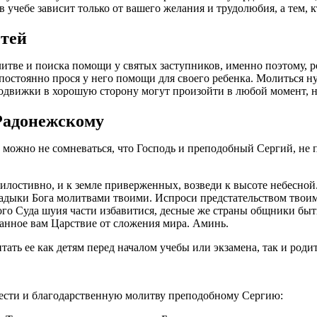
 учебе зависит только от вашего желания и трудолюбия, а тем, 
етей
литве и поиска помощи у святых заступников, именно поэтому, 
стоянно прося у него помощи для своего ребенка. Молиться нужн
подвижки в хорошую сторону могут произойти в любой момент, н
Радонежскому
и можно не сомневаться, что Господь и преподобный Сергий, н
илостивно, и к земле приверженных, возведи к высоте небесной.
ладыки Бога молитвами твоими. Испроси предстательством твоим
го Суда шуия части избавитися, десные же страны общники бы
анное вам Царствие от сложения мира. Аминь.
ть ее как детям перед началом учебы или экзамена, так и роди
знести и благодарственную молитву преподобному Сергию: