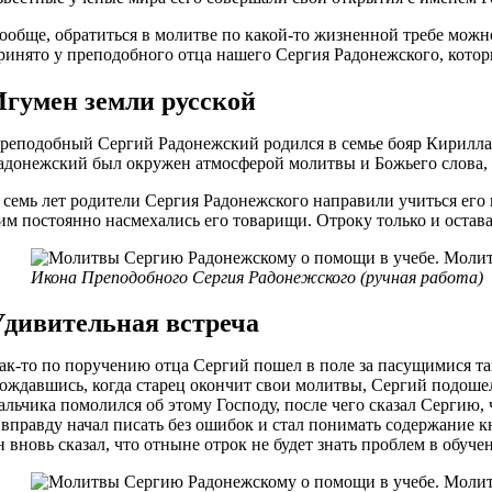
ообще, обратиться в молитве по какой-то жизненной требе можн
ринято у преподобного отца нашего Сергия Радонежского, который
Игумен земли русской
реподобный Сергий Радонежский родился в семье бояр Кирилла и
адонежский был окружен атмосферой молитвы и Божьего слова, и
 семь лет родители Сергия Радонежского направили учиться его 
им постоянно насмехались его товарищи. Отроку только и остава
Икона Преподобного Сергия Радонежского (ручная работа)
Удивительная встреча
ак-то по поручению отца Сергий пошел в поле за пасущимися та
ождавшись, когда старец окончит свои молитвы, Сергий подошел к
альчика помолился об этому Господу, после чего сказал Сергию,
 вправду начал писать без ошибок и стал понимать содержание кн
н вновь сказал, что отныне отрок не будет знать проблем в обуч