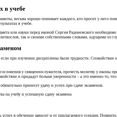
х в учебе
моты, весьма хорошо понимает каждого, кто просит у него пом
ультатах в учебе.
дмета или науки перед иконой Сергия Радонежского необходимо с
литвослов, так и своими собственными словами, идущими из г
заменом
е если при изучении дисциплины были трудности. Спокойствие и
агословения у священнослужителя, прочесть молитву у иконы пр
окойствие и придадут больше уверенности – а это именно то, ч
обязательно принесет удачу и успех при сдаче экзаменов.
 успех в обучении зависит и от прилагаемого усердия. Помните,