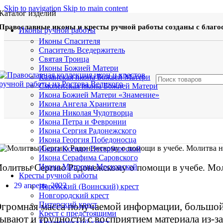
Skip to navigation
Skip to main content
Каталог изделий
Православные иконы и кресты ручной работы созданы с благо
Иконы ручной работы
Иконы Спасителя
Спаситель Вседержитель
Святая Троица
Иконы Божией Матери
Казанская икона Божьей Матери
Смоленская икона Божией Матери
Икона Божией Матери «Знамение»
Икона Ангела Хранителя
Икона Николая Чудотворца
Икона Петра и Февронии
Икона Сергия Радонежского
Икона Георгия Победоносца
Икона Ксении Петербургской
Икона Серафима Саровского
олитвы Сергию Радонежскому о помощи в учебе. Моли
Икона Матроны Московской
Кресты ручной работы
29 апреля, 2022
Иерейский (Воинский) крест
Новгородский крест
Питерский крест
громная масса получаемой информации, большой о
Крест с предстоящими
ывают и трудности с восприятием материала из-за
Канонический крест