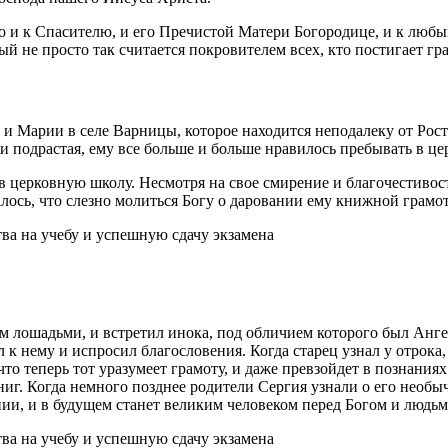
о и к Спасителю, и его Пречистой Матери Богородице, и к любы
 не просто так считается покровителем всех, кто постигает гра
 Марии в селе Варницы, которое находится неподалеку от Росто
 подрастая, ему все больше и больше нравилось пребывать в це
в церковную школу. Несмотря на свое смирение и благочестивост
лось, что слезно молиться Богу о даровании ему книжной грамо
м лошадьми, и встретил инока, под обличием которого был Анге
 нему и испросил благословения. Когда старец узнал у отрока, 
 что теперь тот уразумеет грамоту, и даже превзойдет в познани
иг. Когда немного позднее родители Сергия узнали о его необычн
ении, и в будущем станет великим человеком перед Богом и людьм