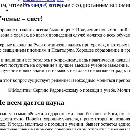
ом, что есть люди, которые с содроганием вспом
Игуменский крест
ченье – свет!
орошие познания всегда были в цене. Получение новых знаний н
езона в храмах, во время проведения служб молятся о всех обуча
ервые школы на Руси организовывались при храмах, в которых в
о священным писаниям и Псалтырям. Хорошее образование и грам
 в наши дни все осталось по-прежнему, ведь практически каждый
очет поступить на обучение в лучшее высшее учебное заведение.
олучение новых знаний и навыков не только не вызывает радости
а этот вопрос существует решение! Необходимо молиться препод
е всем дается наука
ачастую смышлёными и одаренными люди бывают от Бога, но все
едостаточно. Порой и хорошие учителя, и репетиторы не позволяю
сех. И тогда, молиться о помощи в учении, бывает остается еди
звестные ученые мира сего совершали свои открытия с именем Г