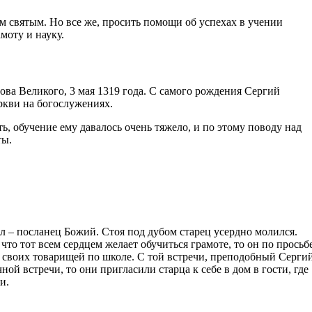
м святым. Но все же, просить помощи об успехах в учении
моту и науку.
ва Великого, 3 мая 1319 года. С самого рождения Сергий
ркви на богослужениях.
ь, обучение ему давалось очень тяжело, и по этому поводу над
ты.
л – посланец Божий. Стоя под дубом старец усердно молился.
что тот всем сердцем желает обучиться грамоте, то он по просьб
ях своих товарищей по школе. С той встречи, преподобный Серги
ой встречи, то они пригласили старца к себе в дом в гости, где
и.