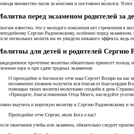
роводя множество часов за книгами и постоянно молился. Успех в
олитва перед экзаменом родителей за д
ногим известно, что у молодого поколения нет стремления к мо
реподобному Сергию Радонежскому, особенно перед экзаменом, по
осле нескольких молитв вы не увидели никакого эффекта, ведь 
Молитвы для детей и родителей Сергию 
аждодневное прочтение молитвы обязательно принесет пользу, 
своении наук и при сдаче трудных экзаменов:
О преподобне и богоносне отче наш Сергее! Воззри на нас м
несомненно уповаем получити вся благая от благосердия В
помощью твоих молитв) молитвами сподоби в день Страшно
«Приидите, благословеннии Отца Моего, наследуйте уготов
ожно выучить и короткую молитву к Сергию Радонежскому и чита
Преподобне отче Сергие, моли Бога о нас!
осле окончания учебы или экзамена, обязательно следует прои