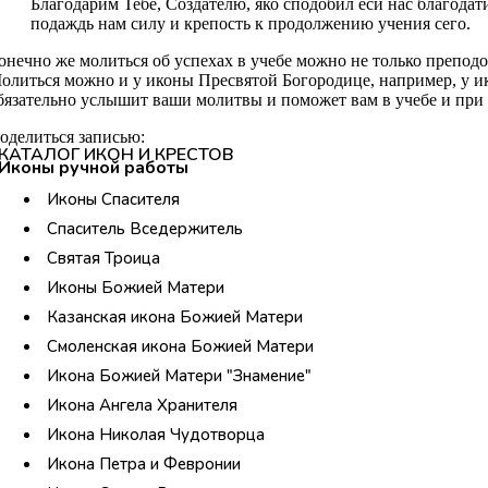
Благодарим Тебе, Создателю, яко сподобил еси нас благодат
подаждь нам силу и крепость к продолжению учения сего.
онечно же молиться об успехах в учебе можно не только препо
олиться можно и у иконы Пресвятой Богородице, например, у и
бязательно услышит ваши молитвы и поможет вам в учебе и при 
оделиться записью:
КАТАЛОГ ИКОН И КРЕСТОВ
Иконы ручной работы
Иконы Спасителя
Спаситель Вседержитель
Святая Троица
Иконы Божией Матери
Казанская икона Божией Матери
Смоленская икона Божией Матери
Икона Божией Матери "Знамение"
Икона Ангела Хранителя
Икона Николая Чудотворца
Икона Петра и Февронии