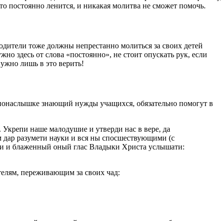
кто постоянно ленится, и никакая молитва не сможет помочь.
родители тоже должны непрестанно молиться за своих детей
о здесь от слова «постоянно», не стоит опускать рук, если
ужно лишь в это верить!
е понаслышке знающий нужды учащихся, обязательно помогут в
 Укрепи наше малодушие и утверди нас в вере, да
 дар разумети науки и вся ны спосшествующими (с
ти и блаженный оный глас Владыки Христа услышати:
телям, переживающим за своих чад: