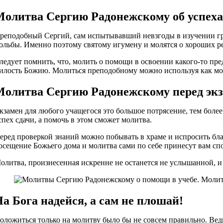
Молитва Сергию Радонежскому об успеха
реподобный Сергий, сам испытывавший невзгоды в изучении гра
ольбы. Именно поэтому святому игумену и молятся о хороших рез
ледует помнить, что, молить о помощи в освоении какого-то пре
илость Божию. Молиться преподобному можно используя как мо
Молитва Сергию Радонежскому перед эк
кзамен для любого учащегося это большое потрясение, тем боле
спех сдачи, а помочь в этом сможет молитва.
еред проверкой знаний можно побывать в храме и испросить бл
осещение Божьего дома и молитва сами по себе принесут вам сп
олитва, произнесенная искренне не останется не услышанной, и 
а Бога надейся, а сам не плошай!
оложиться только на молитву было бы не совсем правильно. Ведь